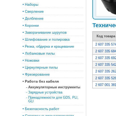
•
Наборы
•
Сверление
•
Долбление
Техниче
•
Коронки
•
Заворачивание шурупов
Код товара
•
Шлифование и полировка
2 607 335 57
•
Резка, обдирка и крацевание
2 607 335 68
•
Лобзиковые пилы
2 607 335 69
•
Ножовки
2 607 335 54
•
Циркулярные пилы
2 607 335 26
•
Фрезерование
2 607 335 52
•
Работа без кабеля
2 607 001 38
-
Аккумуляторные инструменты
-
Зарядные устройства
-
Принадлежности для GDS, PLI,
GLI
•
Безопасность работ
•
Системные принадлежности