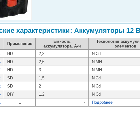
ские характеристики: Аккумуляторы 12 В
Ёмкость
Технология аккумул
Применение
аккумулятора, А•ч
элементов
4
HD
2,2
NiCd
4
HD
2,6
NiMH
2
HD
3
NiMH
2
SD
1,5
NiCd
2
SD
2
NiCd
6
DIY
1,2
NiCd
1
1
-
Подробнее