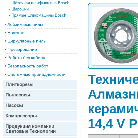
-
Щёточная шлифмашина Bosch
-
Шарошки
-
Прямые шлифмашины Bosch
•
Лобзиковые пилы
•
Ножовки
•
Циркулярные пилы
•
Фрезерование
•
Работа без кабеля
•
Безопасность работ
•
Системные принадлежности
Техниче
Плиткорезы
Алмазн
Пылесосы
керами
Насосы
Компрессоры
14,4 V P
Продукция компании
Световые Технологии