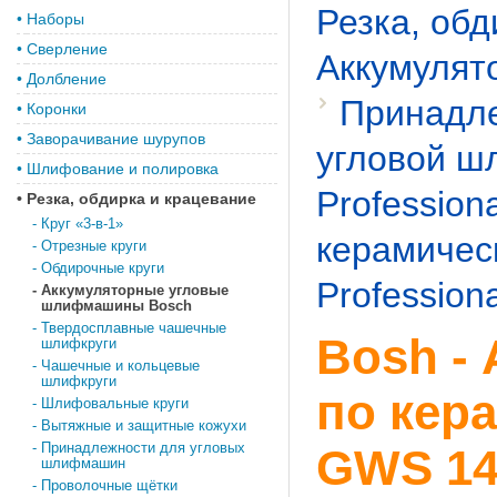
Резка, обд
•
Наборы
•
Сверление
Аккумулят
•
Долбление
Принадле
•
Коронки
•
Заворачивание шурупов
угловой 
•
Шлифование и полировка
Professiona
•
Резка, обдирка и крацевание
-
Круг «3-в-1»
керамичес
-
Отрезные круги
-
Обдирочные круги
Professiona
-
Аккумуляторные угловые
шлифмашины Bosch
-
Твердосплавные чашечные
Bosh -
шлифкруги
-
Чашечные и кольцевые
шлифкруги
по кер
-
Шлифовальные круги
-
Вытяжные и защитные кожухи
-
Принадлежности для угловых
GWS 14,
шлифмашин
-
Проволочные щётки