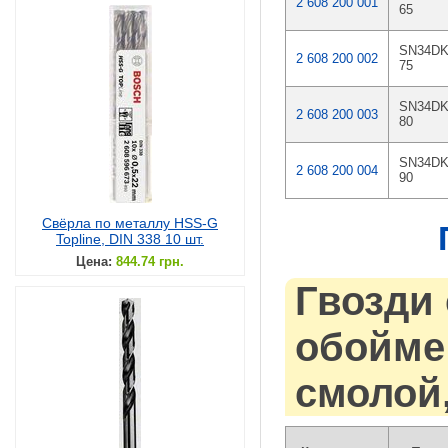
2 608 200 001
65
SN34D
2 608 200 002
75
SN34D
2 608 200 003
80
SN34D
2 608 200 004
90
Свёрла по металлу HSS-G
Topline, DIN 338 10 шт.
Цена:
844.74 грн.
Гвозди 
обойме 
смолой