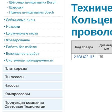
-
Щёточная шлифмашина Bosch
Техниче
-
Шарошки
-
Прямые шлифмашины Bosch
Кольцев
•
Лобзиковые пилы
•
Ножовки
провол
•
Циркулярные пилы
•
Фрезерование
Диамет
•
Работа без кабеля
Код товара
мм
•
Безопасность работ
2 608 622 113
75
•
Системные принадлежности
Плиткорезы
Пылесосы
Насосы
Компрессоры
Продукция компании
Световые Технологии