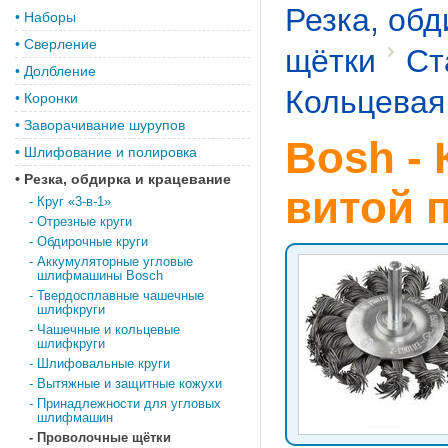
Резка, обд
•
Наборы
•
Сверление
щётки
Ст
•
Долбление
Кольцевая
•
Коронки
•
Заворачивание шурупов
Bosh - 
•
Шлифование и полировка
•
Резка, обдирка и крацевание
витой 
-
Круг «3-в-1»
-
Отрезные круги
-
Обдирочные круги
-
Аккумуляторные угловые
шлифмашины Bosch
-
Твердосплавные чашечные
шлифкруги
-
Чашечные и кольцевые
шлифкруги
-
Шлифовальные круги
-
Вытяжные и защитные кожухи
-
Принадлежности для угловых
шлифмашин
-
Проволочные щётки