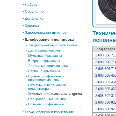
•
Наборы
•
Сверление
•
Долбление
•
Коронки
Техниче
•
Заворачивание шурупов
исполне
•
Шлифование и полировка
-
Эксцентриковые шлифмашины
Код товара
-
Дельташлифмашины
2 608 606 71
-
Мультишлифмашины
-
Виброшлифмашины
2 608 606 71
-
Ленточные шлифмашины
2 608 606 71
-
Вариошлифмашины
2 608 605 45
-
Ручное шлифование и
виброшлифмашины
2 608 605 45
-
Нетканый и вспененный
шлифматериал
2 608 605 45
-
Угловые шлифмашины и дрели
2 608 607 31
-
Полировальные машины
2 608 606 92
-
Прямые шлифмашины
2 608 606 92
•
Резка, обдирка и крацевание
2 608 606 92