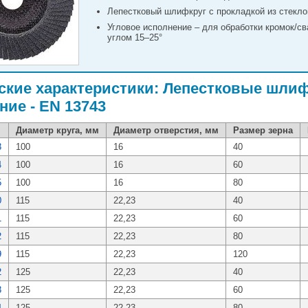
Лепестковый шлифкруг с прокладкой из стекл
Угловое исполнение – для обработки кромок/с
углом 15–25°
ские характеристики: Лепестковые шлифкр
ние - EN 13743
Диаметр круга, мм
Диаметр отверстия, мм
Размер зерна
3
100
16
40
4
100
16
60
5
100
16
80
0
115
22,23
40
1
115
22,23
60
2
115
22,23
80
9
115
22,23
120
2
125
22,23
40
3
125
22,23
60
4
125
22,23
80