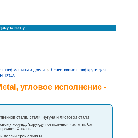
дому клиенту.
е шлифмашины и дрели
Лепестковые шлифкруги для
EN 13743
etal, угловое исполнение -
венной стали, стали, чугуна и листовой стали
новому корунду/корунду повышенной чистоты. Со
прочная X-ткань
 и долгий срок службы