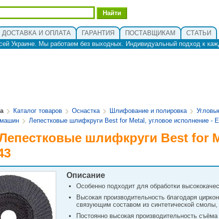
ДОСТАВКА И ОПЛАТА
ГАРАНТИЯ
ПОСТАВЩИКАМ
СТАТЬИ
сей Украине. Мы работаем без выходных. Индивидуальный подход к каж
ua
Каталог товаров
Оснастка
Шлифование и полировка
Угловы
фмашин
Лепестковые шлифкруги Best for Мetal, угловое исполнение - 
 Лепестковые шлифкруги Best for М
43
Описание
Особенно подходит для обработки высококачест
Высокая производительность благодаря цирко
связующим составом из синтетической смолы, 
Постоянно высокая производительность съёма