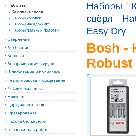
Наборы
•
Наборы
-
Комплект сверл
свёрл
На
-
Наборы коронок
-
Наборы насадок-бит
Easy Dry
-
Наборы пильных полотен
•
Сверление
Bosh -
•
Долбление
•
Коронки
Robust 
•
Заворачивание шурупов
•
Шлифование и полировка
•
Резка, обдирка и крацевание
•
Лобзиковые пилы
•
Ножовки
•
Циркулярные пилы
•
Фрезерование
•
Работа без кабеля
•
Безопасность работ