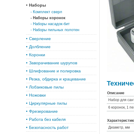
•
Наборы
-
Комплект сверл
-
Наборы коронок
-
Наборы насадок-бит
-
Наборы пильных полотен
•
Сверление
•
Долбление
•
Коронки
•
Заворачивание шурупов
•
Шлифование и полировка
•
Резка, обдирка и крацевание
Техниче
•
Лобзиковые пилы
Описание
•
Ножовки
Набор для сан
•
Циркулярные пилы
6 коронок, 1 
•
Фрезерование
•
Работа без кабеля
Характеристик
•
Безопасность работ
Диаметр, мм