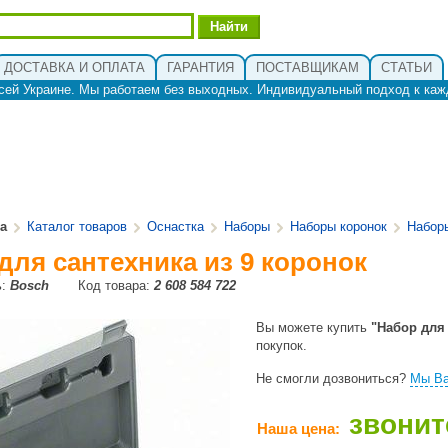
ДОСТАВКА И ОПЛАТА
ГАРАНТИЯ
ПОСТАВЩИКАМ
СТАТЬИ
сей Украине. Мы работаем без выходных. Индивидуальный подход к каж
ua
Каталог товаров
Оснастка
Наборы
Наборы коронок
Набор
для сантехника из 9 коронок
ь:
Bosch
Код товара:
2 608 584 722
Вы можете купить
"Набор для 
покупок.
Не смогли дозвониться?
Мы Ва
звонит
Наша цена: