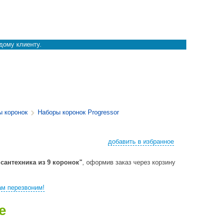
дому клиенту.
ы коронок
Наборы коронок Progressor
добавить в избранное
сантехника из 9 коронок"
, оформив заказ через корзину
м перезвоним!
е