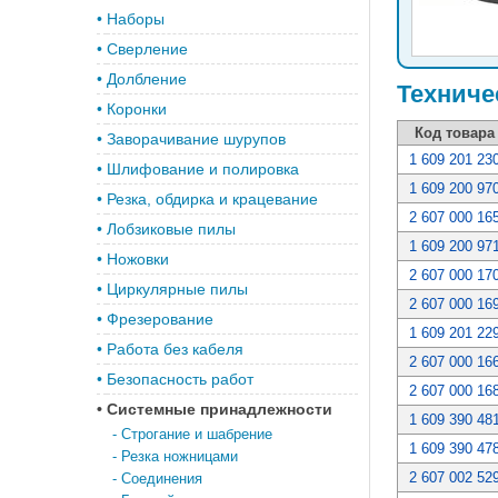
•
Наборы
•
Сверление
•
Долбление
Техниче
•
Коронки
Код товара
•
Заворачивание шурупов
1 609 201 23
•
Шлифование и полировка
1 609 200 97
•
Резка, обдирка и крацевание
2 607 000 16
•
Лобзиковые пилы
1 609 200 97
•
Ножовки
2 607 000 17
•
Циркулярные пилы
2 607 000 16
•
Фрезерование
1 609 201 22
•
Работа без кабеля
2 607 000 16
•
Безопасность работ
2 607 000 16
•
Системные принадлежности
1 609 390 48
-
Строгание и шабрение
1 609 390 47
-
Резка ножницами
2 607 002 52
-
Соединения