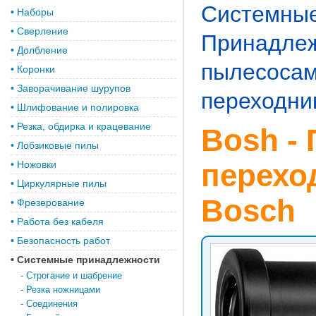
Системные
•
Наборы
•
Сверление
Принадлеж
•
Долбление
пылесосам
•
Коронки
•
Заворачивание шурупов
переходни
•
Шлифование и полировка
•
Резка, обдирка и крацевание
Bosh -
•
Лобзиковые пилы
перехо
•
Ножовки
•
Циркулярные пилы
Bosch
•
Фрезерование
•
Работа без кабеля
•
Безопасность работ
•
Системные принадлежности
-
Строгание и шабрение
-
Резка ножницами
-
Соединения