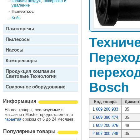
-
Горячий воздух, лакировка и
удаление
-
Пылеотсос
-
Кейс
Плиткорезы
Техниче
Пылесосы
Насосы
Перехо
Компрессоры
перехо
Продукция компании
Световые Технологии
Bosch
Сварочное оборудование
Информация
Код товара
Диамет
1 609 200 933
35
На все товары, реализуемые в
магазине i-Master, предоставляется
1 609 390 474
35
гарантия
сроком от 6 до 24 месяцев.
1 609 200 976
49
Популярные товары
2 607 000 748
35