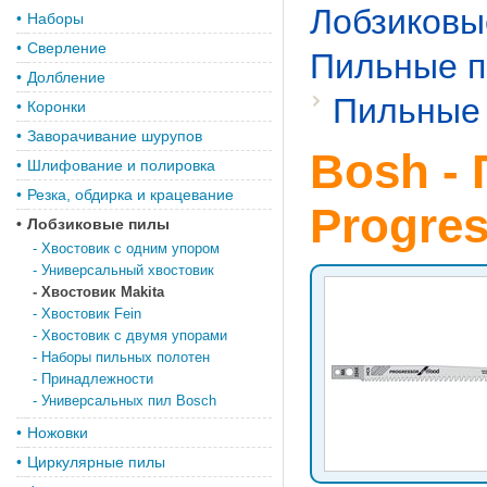
Лобзиковы
•
Наборы
•
Сверление
Пильные п
•
Долбление
Пильные 
•
Коронки
•
Заворачивание шурупов
Bosh -
•
Шлифование и полировка
•
Резка, обдирка и крацевание
Progres
•
Лобзиковые пилы
-
Хвостовик с одним упором
-
Универсальный хвостовик
-
Хвостовик Makita
-
Хвостовик Fein
-
Хвостовик с двумя упорами
-
Наборы пильных полотен
-
Принадлежности
-
Универсальных пил Bosch
•
Ножовки
•
Циркулярные пилы