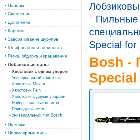
Лобзиковы
•
Наборы
•
Сверление
Пильные 
•
Долбление
специальн
•
Коронки
•
Заворачивание шурупов
Special fo
•
Шлифование и полировка
•
Резка, обдирка и крацевание
Bosh -
•
Лобзиковые пилы
-
Хвостовик с одним упором
Special
-
Универсальный хвостовик
-
Хвостовик Makita
-
Хвостовик Fein
-
Хвостовик с двумя упорами
-
Наборы пильных полотен
-
Принадлежности
-
Универсальных пил Bosch
•
Ножовки
•
Циркулярные пилы