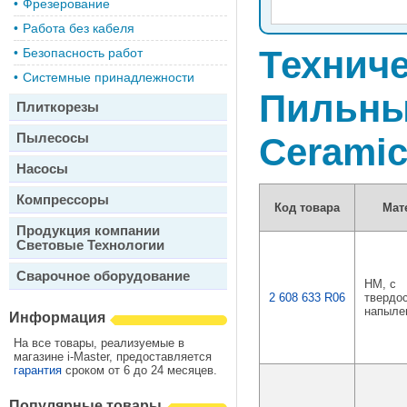
•
Фрезерование
•
Работа без кабеля
Техниче
•
Безопасность работ
•
Системные принадлежности
Пильные
Плиткорезы
Пылесосы
Cerami
Насосы
Компрессоры
Код товара
Мат
Продукция компании
Световые Технологии
Сварочное оборудование
HM, с
2 608 633 R06
твердо
напыле
Информация
На все товары, реализуемые в
магазине i-Master, предоставляется
гарантия
сроком от 6 до 24 месяцев.
Популярные товары