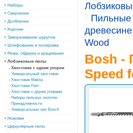
Лобзиковы
•
Наборы
•
Сверление
Пильные 
•
Долбление
древесине
•
Коронки
•
Заворачивание шурупов
Wood
•
Шлифование и полировка
•
Резка, обдирка и крацевание
Bosh -
•
Лобзиковые пилы
-
Хвостовик с одним упором
Speed 
-
Универсальный хвостовик
-
Хвостовик Makita
-
Хвостовик Fein
-
Хвостовик с двумя упорами
-
Наборы пильных полотен
-
Принадлежности
-
Универсальных пил Bosch
•
Ножовки
•
Циркулярные пилы