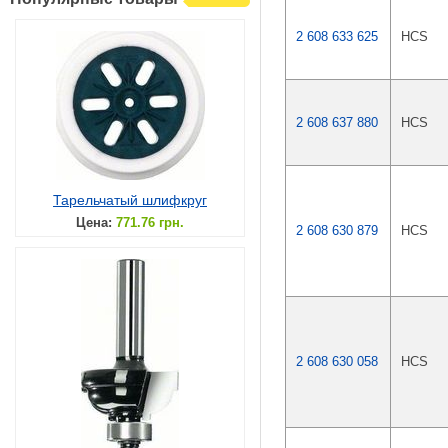
2 608 633 625
HCS
2 608 637 880
HCS
Тарельчатый шлифкруг
Цена:
771.76 грн.
2 608 630 879
HCS
2 608 630 058
HCS