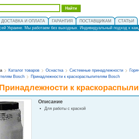
ДОСТАВКА И ОПЛАТА
ГАРАНТИЯ
ПОСТАВЩИКАМ
СТАТЬИ
сей Украине. Мы работаем без выходных. Индивидуальный подход к каж
ua
Каталог товаров
Оснастка
Системные принадлежности
Горя
ителям Bosch
Принадлежности к краскораспылителям Bosch
 Принадлежности к краскораспыл
Описание
Для работы с краской