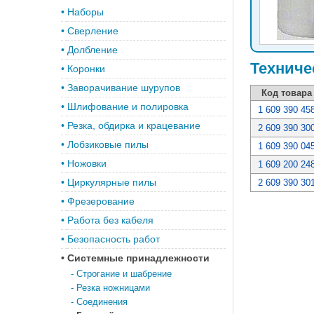
•
Наборы
•
Сверление
•
Долбление
Техниче
•
Коронки
•
Заворачивание шурупов
Код товара
•
Шлифование и полировка
1 609 390 45
•
Резка, обдирка и крацевание
2 609 390 30
•
Лобзиковые пилы
1 609 390 04
•
Ножовки
1 609 200 24
•
Циркулярные пилы
2 609 390 30
•
Фрезерование
•
Работа без кабеля
•
Безопасность работ
•
Системные принадлежности
-
Строгание и шабрение
-
Резка ножницами
-
Соединения