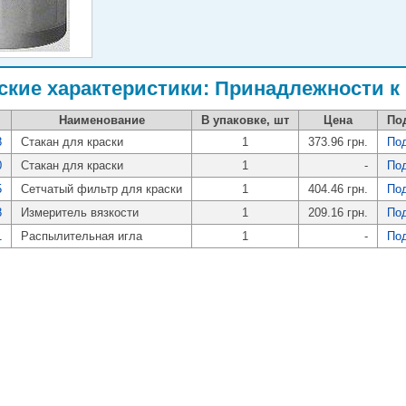
ские характеристики: Принадлежности к
Наименование
В упаковке, шт
Цена
По
8
Стакан для краски
1
373.96 грн.
По
0
Стакан для краски
1
-
По
5
Сетчатый фильтр для краски
1
404.46 грн.
По
8
Измеритель вязкости
1
209.16 грн.
По
1
Распылительная игла
1
-
По