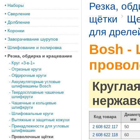
Резка, обд
•
Наборы
•
Сверление
щётки
Ще
•
Долбление
для дреле
•
Коронки
•
Заворачивание шурупов
Bosh -
•
Шлифование и полировка
•
Резка, обдирка и крацевание
провол
-
Круг «3-в-1»
-
Отрезные круги
-
Обдирочные круги
-
Аккумуляторные угловые
Круглая
шлифмашины Bosch
-
Твердосплавные чашечные
нержав
шлифкруги
-
Чашечные и кольцевые
шлифкруги
-
Шлифовальные круги
Диамет
Код товара
мм
-
Вытяжные и защитные кожухи
-
Принадлежности для угловых
2 608 622 117
50
шлифмашин
2 608 622 118
60
-
Проволочные щётки