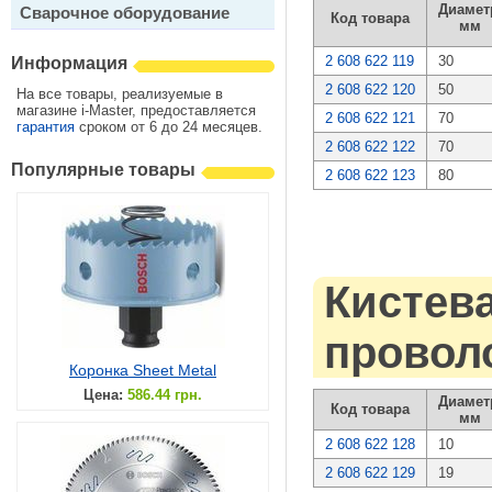
Диамет
Сварочное оборудование
Код товара
мм
2 608 622 119
30
Информация
2 608 622 120
50
На все товары, реализуемые в
магазине i-Master, предоставляется
2 608 622 121
70
гарантия
сроком от 6 до 24 месяцев.
2 608 622 122
70
Популярные товары
2 608 622 123
80
Кистева
проволо
Коронка Sheet Metal
Цена:
586.44 грн.
Диамет
Код товара
мм
2 608 622 128
10
2 608 622 129
19