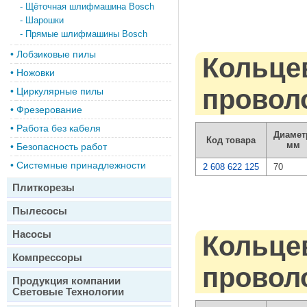
-
Щёточная шлифмашина Bosch
-
Шарошки
-
Прямые шлифмашины Bosch
•
Лобзиковые пилы
Кольцев
•
Ножовки
проволо
•
Циркулярные пилы
•
Фрезерование
•
Работа без кабеля
Диамет
Код товара
мм
•
Безопасность работ
•
Системные принадлежности
2 608 622 125
70
Плиткорезы
Пылесосы
Насосы
Кольцев
Компрессоры
проволо
Продукция компании
Световые Технологии