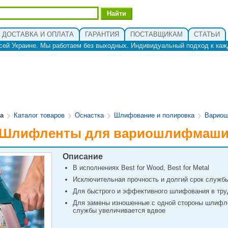
ДОСТАВКА И ОПЛАТА
ГАРАНТИЯ
ПОСТАВЩИКАМ
СТАТЬИ
сей Украине. Мы работаем без выходных. Индивидуальный подход к каж
ua
Каталог товаров
Оснастка
Шлифование и полировка
Варио
- Шлифленты для вариошлифмаши
Описание
В исполнениях Best for Wood, Best for Мetal
Исключительная прочность и долгий срок служб
Для быстрого и эффективного шлифования в тр
Для замены изношенные с одной стороны шлифле
службы увеличивается вдвое