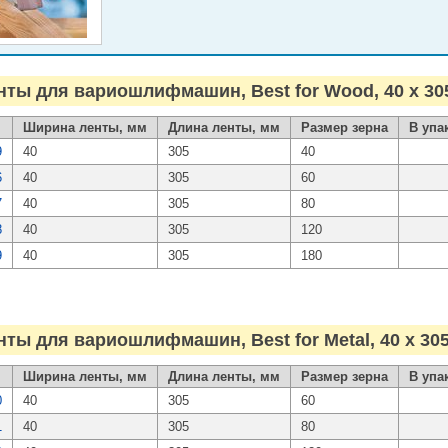
ы для вариошлифмашин, Best for Wood, 40 x 30
Ширина ленты, мм
Длина ленты, мм
Размер зерна
В упа
9
40
305
40
6
40
305
60
7
40
305
80
8
40
305
120
9
40
305
180
ы для вариошлифмашин, Best for Metal, 40 x 30
Ширина ленты, мм
Длина ленты, мм
Размер зерна
В упа
0
40
305
60
1
40
305
80