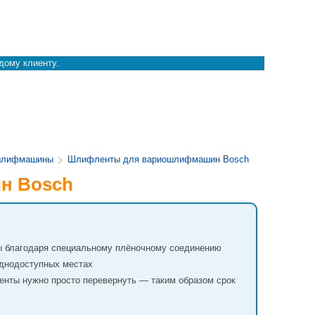
дому клиенту.
шлифмашины
Шлифленты для вариошлифмашин Bosch
н Bosch
ы благодаря специальному плёночному соединению
уднодоступных местах
нты нужно просто перевернуть — таким образом срок