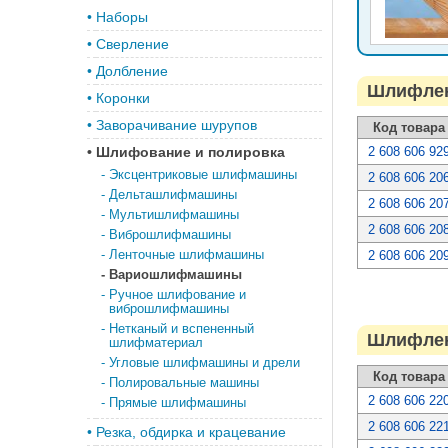
•
Наборы
•
Сверление
•
Долбление
Шлифлент
•
Коронки
•
Заворачивание шурупов
Код товара
•
Шлифование и полировка
2 608 606 92
-
Эксцентриковые шлифмашины
2 608 606 20
-
Дельташлифмашины
2 608 606 20
-
Мультишлифмашины
2 608 606 20
-
Виброшлифмашины
-
Ленточные шлифмашины
2 608 606 20
-
Вариошлифмашины
-
Ручное шлифование и
виброшлифмашины
-
Нетканый и вспененный
Шлифлент
шлифматериал
-
Угловые шлифмашины и дрели
Код товара
-
Полировальные машины
2 608 606 22
-
Прямые шлифмашины
2 608 606 22
•
Резка, обдирка и крацевание