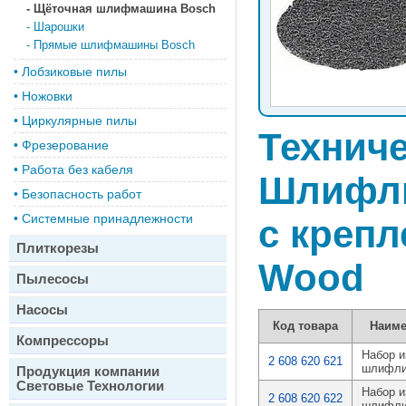
-
Щёточная шлифмашина Bosch
-
Шарошки
-
Прямые шлифмашины Bosch
•
Лобзиковые пилы
•
Ножовки
•
Циркулярные пилы
Техниче
•
Фрезерование
•
Работа без кабеля
Шлифли
•
Безопасность работ
•
Системные принадлежности
с крепл
Плиткорезы
Wood
Пылесосы
Насосы
Код товара
Наим
Компрессоры
Набор и
2 608 620 621
шлифли
Продукция компании
Световые Технологии
Набор и
2 608 620 622
шлифли