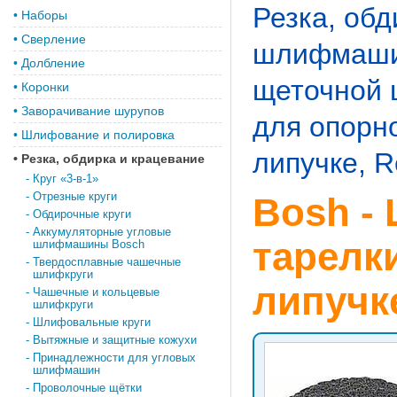
Резка, обд
•
Наборы
•
Сверление
шлифмаши
•
Долбление
щеточной
•
Коронки
•
Заворачивание шурупов
для опорн
•
Шлифование и полировка
липучке, 
•
Резка, обдирка и крацевание
-
Круг «3-в-1»
-
Отрезные круги
Bosh -
-
Обдирочные круги
-
Аккумуляторные угловые
тарелк
шлифмашины Bosch
-
Твердосплавные чашечные
шлифкруги
липучк
-
Чашечные и кольцевые
шлифкруги
-
Шлифовальные круги
-
Вытяжные и защитные кожухи
-
Принадлежности для угловых
шлифмашин
-
Проволочные щётки