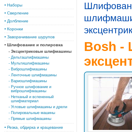
Шлифовани
•
Наборы
•
Сверление
шлифмаш
•
Долбление
эксцентр
•
Коронки
•
Заворачивание шурупов
Bosh -
•
Шлифование и полировка
-
Эксцентриковые шлифмашины
эксцен
-
Дельташлифмашины
-
Мультишлифмашины
-
Виброшлифмашины
-
Ленточные шлифмашины
-
Вариошлифмашины
-
Ручное шлифование и
виброшлифмашины
-
Нетканый и вспененный
шлифматериал
-
Угловые шлифмашины и дрели
-
Полировальные машины
-
Прямые шлифмашины
•
Резка, обдирка и крацевание