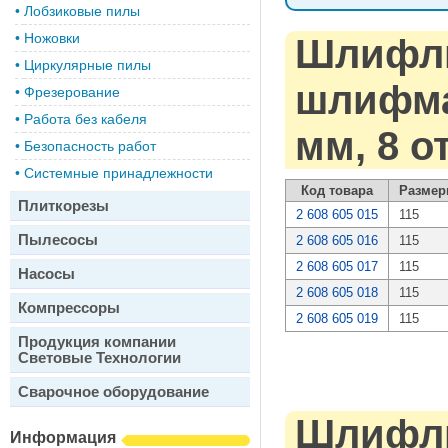
•
Лобзиковые пилы
•
Ножовки
Шлифли
•
Циркулярные пилы
шлифмаш
•
Фрезерование
•
Работа без кабеля
мм, 8 о
•
Безопасность работ
•
Системные принадлежности
Код товара
Размер
Плиткорезы
2 608 605 015
115
Пылесосы
2 608 605 016
115
2 608 605 017
115
Насосы
2 608 605 018
115
Компрессоры
2 608 605 019
115
Продукция компании
Световые Технологии
Сварочное оборудование
Шлифли
Информация