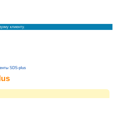
дому клиенту.
енты SDS-plus
lus