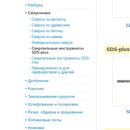
•
Наборы
•
Сверление
-
Свёрла по металлу
-
Свёрла по древесине
S
-
Свёрла по бетону
-
Свёрла по камню
-
Универсальные свёрла
-
Сверлильные инструменты
SDS-plus
SDS-plus
-
Сверлильные инструменты SDS-
max
-
Принадлежности для
перфораторов и дрелей
•
Долбление
•
Коронки
•
Заворачивание шурупов
•
Шлифование и полировка
S
•
Резка, обдирка и крацевание
•
Лобзиковые пилы
•
Ножовки