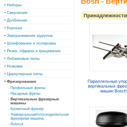
Bosh - Вер
•
Наборы
•
Сверление
Принадлежности
•
Долбление
•
Коронки
•
Заворачивание шурупов
•
Шлифование и полировка
•
Резка, обдирка и крацевание
•
Лобзиковые пилы
•
Ножовки
•
Циркулярные пилы
Параллельные упо
•
Фрезерование
вертикальных фре
-
Профильные фрезы
машин Bosch
-
Насадные фрезы
-
Вертикальные фрезерные
машины
-
Кромочный фрезер
-
Универсальная/плоскодюбельная
фрезерная машина
-
Rotocut