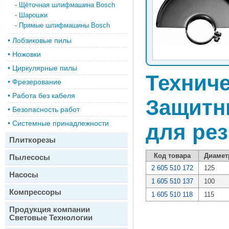
-
Щёточная шлифмашина Bosch
-
Шарошки
-
Прямые шлифмашины Bosch
•
Лобзиковые пилы
•
Ножовки
•
Циркулярные пилы
Техниче
•
Фрезерование
•
Работа без кабеля
Защитн
•
Безопасность работ
•
Системные принадлежности
для ре
Плиткорезы
Код товара
Диамет
Пылесосы
2 605 510 172
125
Насосы
1 605 510 137
100
Компрессоры
1 605 510 118
115
Продукция компании
Световые Технологии