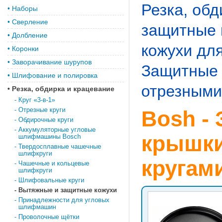
Резка, обд
•
Наборы
•
Сверление
защитные 
•
Долбление
кожухи дл
•
Коронки
•
Заворачивание шурупов
Защитные 
•
Шлифование и полировка
отрезными
•
Резка, обдирка и крацевание
-
Круг «3-в-1»
-
Отрезные круги
Bosh -
-
Обдирочные круги
-
Аккумуляторные угловые
крышки
шлифмашины Bosch
-
Твердосплавные чашечные
шлифкруги
кругам
-
Чашечные и кольцевые
шлифкруги
-
Шлифовальные круги
-
Вытяжные и защитные кожухи
-
Принадлежности для угловых
шлифмашин
-
Проволочные щётки