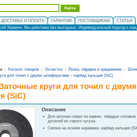
ДОСТАВКА И ОПЛАТА
ГАРАНТИЯ
ПОСТАВЩИКАМ
СТАТЬИ
сей Украине. Мы работаем без выходных. Индивидуальный подход к каж
ua
Каталог товаров
Оснастка
Резка, обдирка и крацевание
Шлиф
уги для точил с двумя шлифкругами – карбид кальция (SiC)
 Заточные круги для точил с двум
я (SiC)
Описание
Для заточки свёрл по камню, твёрдых сплавов
деталей из серого чугуна
Связка на основе керамики, карбид кальция (S