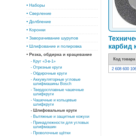
•
Наборы
•
Сверление
•
Долбление
•
Коронки
Техниче
•
Заворачивание шурупов
карбид 
•
Шлифование и полировка
•
Резка, обдирка и крацевание
Код товара
-
Круг «3-в-1»
-
Отрезные круги
2 608 600 10
-
Обдирочные круги
-
Аккумуляторные угловые
шлифмашины Bosch
-
Твердосплавные чашечные
шлифкруги
-
Чашечные и кольцевые
шлифкруги
-
Шлифовальные круги
-
Вытяжные и защитные кожухи
-
Принадлежности для угловых
шлифмашин
-
Проволочные щётки