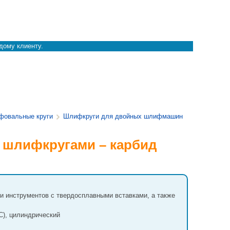
дому клиенту.
овальные круги
Шлифкруги для двойных шлифмашин
я шлифкругами – карбид
 и инструментов с твердосплавными вставками, а также
iC), цилиндрический