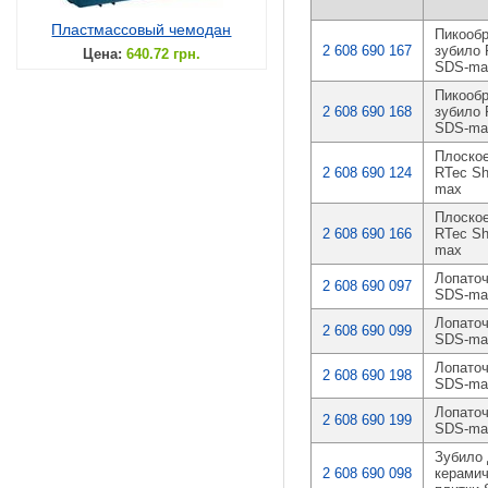
Пластмассовый чемодан
Пикообр
2 608 690 167
зубило 
Цена:
640.72 грн.
SDS-ma
Пикообр
2 608 690 168
зубило 
SDS-ma
Плоское
2 608 690 124
RTec Sh
max
Плоское
2 608 690 166
RTec Sh
max
Лопаточ
2 608 690 097
SDS-ma
Лопаточ
2 608 690 099
SDS-ma
Лопаточ
2 608 690 198
SDS-ma
Лопаточ
2 608 690 199
SDS-ma
Зубило 
2 608 690 098
керамич