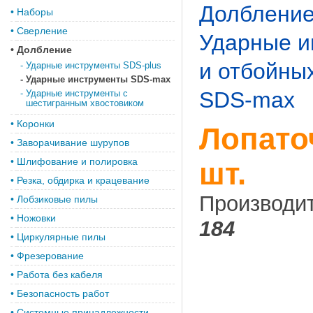
Долблени
•
Наборы
•
Сверление
Ударные и
•
Долбление
и отбойны
-
Ударные инструменты SDS-plus
-
Ударные инструменты SDS-max
SDS-max
-
Ударные инструменты с
шестигранным хвостовиком
•
Коронки
Лопато
•
Заворачивание шурупов
•
Шлифование и полировка
шт.
•
Резка, обдирка и крацевание
Производи
•
Лобзиковые пилы
•
Ножовки
184
•
Циркулярные пилы
•
Фрезерование
•
Работа без кабеля
•
Безопасность работ
•
Системные принадлежности