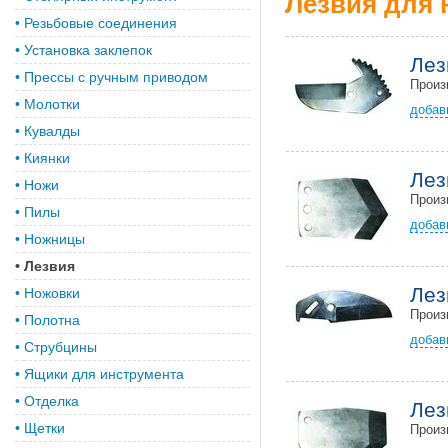
Лезвия для 
•
Резьбовые соединения
•
Установка заклепок
Лез
•
Прессы с ручным приводом
Произ
•
Молотки
добав
•
Кувалды
•
Киянки
Лез
•
Ножи
Произ
•
Пилы
добав
•
Ножницы
•
Лезвия
Лез
•
Ножовки
Произ
•
Полотна
добав
•
Струбцины
•
Ящики для инструмента
•
Отделка
Лез
•
Щетки
Произ