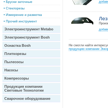
•
Бруски заточные
добав
•
Стеклорезы
•
Измерение и разметка
Лез
•
Прочий инструмент
Произ
Электроинструмент Metabo
добав
Электроинструмент Bosh
Оснастка Bosh
Не смогли найти интерес
продукцию компании Энко
Плиткорезы
Пылесосы
Насосы
Компрессоры
Продукция компании
Световые Технологии
Сварочное оборудование