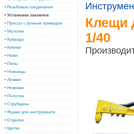
Инструмен
•
Резьбовые соединения
•
Установка заклепок
Клещи 
•
Прессы с ручным приводом
•
Молотки
1/40
•
Кувалды
•
Киянки
Производи
•
Ножи
•
Пилы
•
Ножницы
•
Лезвия
•
Ножовки
•
Полотна
•
Струбцины
•
Ящики для инструмента
•
Отделка
•
Щетки