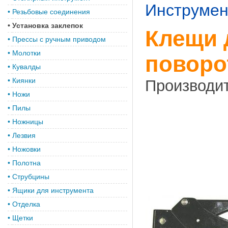
Инструмен
•
Резьбовые соединения
•
Установка заклепок
Клещи 
•
Прессы с ручным приводом
•
Молотки
поворо
•
Кувалды
•
Киянки
Производи
•
Ножи
•
Пилы
•
Ножницы
•
Лезвия
•
Ножовки
•
Полотна
•
Струбцины
•
Ящики для инструмента
•
Отделка
•
Щетки