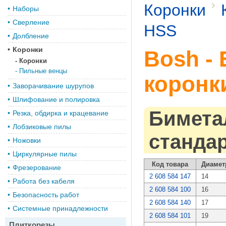
Коронки
•
Наборы
•
Сверление
HSS
•
Долбление
•
Коронки
Bosh -
-
Коронки
-
Пильные венцы
коронк
•
Заворачивание шурупов
•
Шлифование и полировка
Бимета
•
Резка, обдирка и крацевание
•
Лобзиковые пилы
станда
•
Ножовки
•
Циркулярные пилы
Код товара
Диамет
•
Фрезерование
2 608 584 147
14
•
Работа без кабеля
2 608 584 100
16
•
Безопасность работ
2 608 584 140
17
•
Системные принадлежности
2 608 584 101
19
Плиткорезы