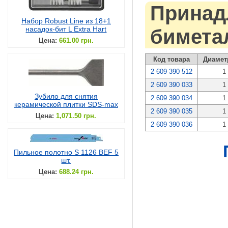
Принад
Набор Robust Line из 18+1
насадок-бит L Extra Hart
бимета
Цена:
661.00 грн.
Код товара
Диамет
2 609 390 512
1
2 609 390 033
1
Зубило для снятия
2 609 390 034
1
керамической плитки SDS-max
2 609 390 035
1
Цена:
1,071.50 грн.
2 609 390 036
1
Пильное полотно S 1126 BEF 5
шт.
Цена:
688.24 грн.