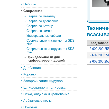
•
Наборы
•
Сверление
-
Свёрла по металлу
-
Свёрла по древесине
-
Свёрла по бетону
Техниче
-
Свёрла по камню
всасыв
-
Универсальные свёрла
-
Сверлильные инструменты SDS-
Код товара
plus
-
Сверлильные инструменты SDS-
2 609 200 25
max
2 609 200 25
-
Принадлежности для
перфораторов и дрелей
2 609 200 25
•
Долбление
•
Коронки
•
Заворачивание шурупов
•
Шлифование и полировка
•
Резка, обдирка и крацевание
•
Лобзиковые пилы
•
Ножовки