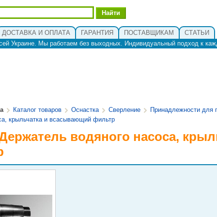
ДОСТАВКА И ОПЛАТА
ГАРАНТИЯ
ПОСТАВЩИКАМ
СТАТЬИ
сей Украине. Мы работаем без выходных. Индивидуальный подход к каж
ua
Каталог товаров
Оснастка
Сверление
Принадлежности для 
са, крыльчатка и всасывающий фильтр
 Держатель водяного насоса, кры
р