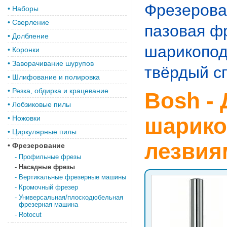
Фрезерова
•
Наборы
•
Сверление
пазовая ф
•
Долбление
шарикопод
•
Коронки
•
Заворачивание шурупов
твёрдый с
•
Шлифование и полировка
•
Резка, обдирка и крацевание
Bosh -
•
Лобзиковые пилы
шарико
•
Ножовки
•
Циркулярные пилы
лезвия
•
Фрезерование
-
Профильные фрезы
-
Насадные фрезы
-
Вертикальные фрезерные машины
-
Кромочный фрезер
-
Универсальная/плоскодюбельная
фрезерная машина
-
Rotocut