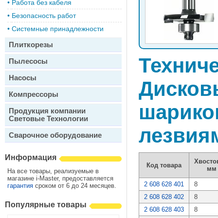
•
Работа без кабеля
•
Безопасность работ
•
Системные принадлежности
Плиткорезы
Техниче
Пылесосы
Насосы
Дисков
Компрессоры
шарико
Продукция компании
Световые Технологии
лезвия
Сварочное оборудование
Информация
Хвосто
Код товара
мм
На все товары, реализуемые в
магазине i-Master, предоставляется
2 608 628 401
8
гарантия
сроком от 6 до 24 месяцев.
2 608 628 402
8
Популярные товары
2 608 628 403
8