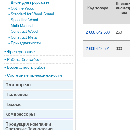
-
Диски для прорезания
Внешн
Код товара
диамет
-
Optiline Wood
мм
-
Standard for Wood Speed
-
Speedline Wood
-
Multi Material
-
Construct Wood
2 608 642 500
250
-
Construct Metal
-
Принадлежности
2 608 642 501
300
•
Фрезерование
•
Работа без кабеля
•
Безопасность работ
•
Системные принадлежности
Плиткорезы
Пылесосы
Насосы
Компрессоры
Продукция компании
Световые Технологии