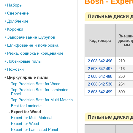
Bosh - Exper
•
Наборы
•
Сверление
Пильные диски 
•
Долбление
•
Коронки
Внешн
•
Заворачивание шурупов
Код товара
диамет
•
Шлифование и полировка
мм
•
Резка, обдирка и крацевание
•
Лобзиковые пилы
2 608 642 496
210
2 608 642 497
216
•
Ножовки
2 608 642 498
250
•
Циркулярные пилы
-
Top Precision Best for Wood
2 608 642 530
254
-
Top Precision Best for Laminated
2 608 642 499
300
Panel
-
Top Precision Best for Multi Material
-
Best for Laminate
-
Expert for Wood
Пильные диски 
-
Expert for Multi Material
-
Expert for Wood
-
Expert for Laminated Panel