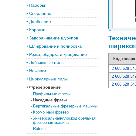
•
Наборы
•
Сверление
•
Долбление
•
Коронки
Техниче
•
Заворачивание шурупов
шарикоп
•
Шлифование и полировка
•
Резка, обдирка и крацевание
Код товара
•
Лобзиковые пилы
2 608 628 34
•
Ножовки
2 608 628 34
•
Циркулярные пилы
2 608 628 34
•
Фрезерование
-
Профильные фрезы
-
Насадные фрезы
-
Вертикальные фрезерные машины
-
Кромочный фрезер
-
Универсальная/плоскодюбельная
фрезерная машина
-
Rotocut