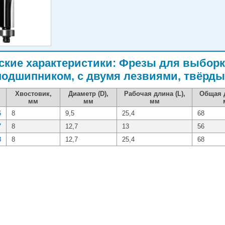
ские характеристики: Фрезы для выборк
одшипником, с двумя лезвиями, твёрды
Хвостовик,
Диаметр (D),
Рабочая длина (L),
Общая д
мм
мм
мм
6
8
9,5
25,4
68
7
8
12,7
13
56
8
8
12,7
25,4
68