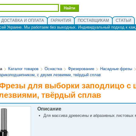
ДОСТАВКА И ОПЛАТА
ГАРАНТИЯ
ПОСТАВЩИКАМ
СТАТЬИ
сей Украине. Мы работаем без выходных. Индивидуальный подход к каж
ua
Каталог товаров
Оснастка
Фрезерование
Насадные фрезы
арикоподшипником, с двумя лезвиями, твёрдый сплав
 Фрезы для выборки заподлицо с
лезвиями, твёрдый сплав
Описание
Для массива древесины и абразивных листовых 