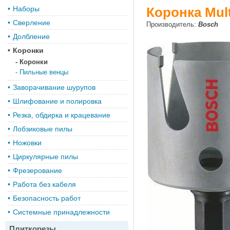
•
Наборы
Коронка Mult
•
Сверление
Производитель:
Bosch
•
Долбление
•
Коронки
-
Коронки
-
Пильные венцы
•
Заворачивание шурупов
•
Шлифование и полировка
•
Резка, обдирка и крацевание
•
Лобзиковые пилы
•
Ножовки
•
Циркулярные пилы
•
Фрезерование
•
Работа без кабеля
•
Безопасность работ
•
Системные принадлежности
Плиткорезы