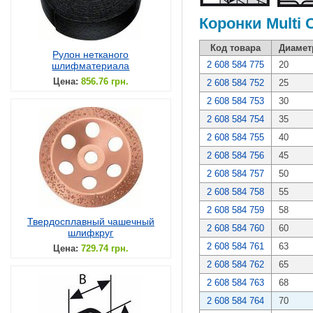
Коронки Multi 
Код товара
Диамет
Рулон нетканого
2 608 584 775
20
шлифматериала
Цена:
856.76 грн.
2 608 584 752
25
2 608 584 753
30
2 608 584 754
35
2 608 584 755
40
2 608 584 756
45
2 608 584 757
50
2 608 584 758
55
2 608 584 759
58
Твердосплавный чашечный
2 608 584 760
60
шлифкруг
2 608 584 761
63
Цена:
729.74 грн.
2 608 584 762
65
2 608 584 763
68
2 608 584 764
70