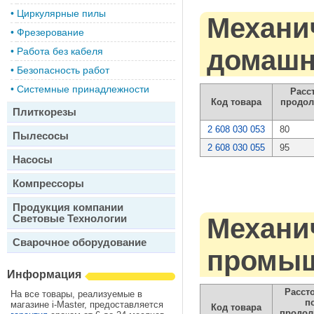
•
Циркулярные пилы
Механи
•
Фрезерование
домашн
•
Работа без кабеля
•
Безопасность работ
•
Системные принадлежности
Расс
Код товара
продол
Плиткорезы
2 608 030 053
80
Пылесосы
2 608 030 055
95
Насосы
Компрессоры
Продукция компании
Световые Технологии
Механи
Сварочное оборудование
промыш
Информация
Расст
На все товары, реализуемые в
п
магазине i-Master, предоставляется
Код товара
продол