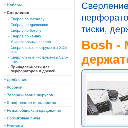
Сверлени
•
Наборы
•
Сверление
перфорато
-
Свёрла по металлу
-
Свёрла по древесине
тиски, де
-
Свёрла по бетону
-
Свёрла по камню
Bosh - 
-
Универсальные свёрла
-
Сверлильные инструменты SDS-
plus
держат
-
Сверлильные инструменты SDS-
max
-
Принадлежности для
перфораторов и дрелей
•
Долбление
•
Коронки
•
Заворачивание шурупов
•
Шлифование и полировка
•
Резка, обдирка и крацевание
•
Лобзиковые пилы
•
Ножовки