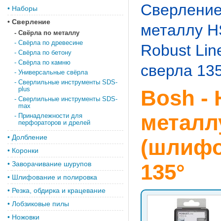
Сверлени
•
Наборы
•
Сверление
металлу 
-
Свёрла по металлу
-
Свёрла по древесине
Robust Li
-
Свёрла по бетону
-
Свёрла по камню
сверла 13
-
Универсальные свёрла
-
Сверлильные инструменты SDS-
plus
Bosh -
-
Сверлильные инструменты SDS-
max
металл
-
Принадлежности для
перфораторов и дрелей
•
Долбление
(шлифо
•
Коронки
•
Заворачивание шурупов
135°
•
Шлифование и полировка
•
Резка, обдирка и крацевание
•
Лобзиковые пилы
•
Ножовки