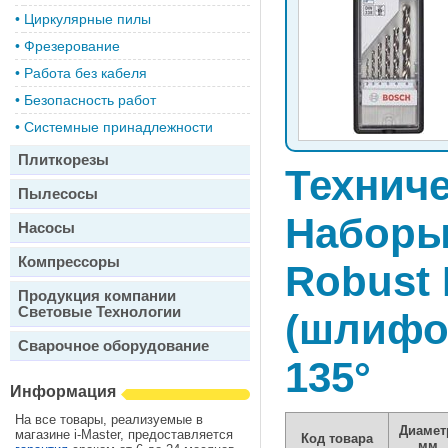
•
Циркулярные пилы
•
Фрезерование
•
Работа без кабеля
•
Безопасность работ
•
Системные принадлежности
Плиткорезы
Техниче
Пылесосы
Наборы
Насосы
Компрессоры
Robust 
Продукция компании
Световые Технологии
(шлифо
Сварочное оборудование
135°
Информация
На все товары, реализуемые в
Диамет
магазине i-Master, предоставляется
Код товара
мм