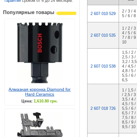
гарантия
сроком от 6 до 24 месяцев.
2 / 3 / 4 
Популярные товары
2 607 010 529
5 / 6 / 8
1 / 2 / 3 
4 / 5 / 6 
2 607 010 535
7 / 8 / 9 
10
1,5 / 2 /
2,5 / 3 /
3,2 / 3,5
2 607 010 538
4 / 4,5 /
4,8 / 5 /
5,5 / 6 /
6,5
Алмазная коронка Diamond for
1 / 1,5 /
Hard Ceramics
/ 2,5 / 3 
3,5 / 4 /
Цена:
1,610.80 грн.
4,5 / 5 /
2 607 018 726
5,5 / 6 /
6,5 / 7 /
7,5 / 8 /
8,5 / 9 /
9,5 / 10