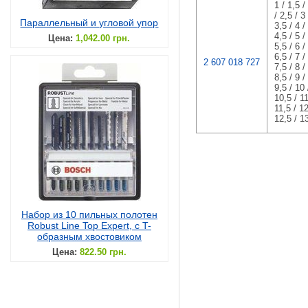
1 / 1,5 /
/ 2,5 / 3 
Параллельный и угловой упор
3,5 / 4 /
4,5 / 5 /
Цена:
1,042.00 грн.
5,5 / 6 /
6,5 / 7 /
2 607 018 727
7,5 / 8 /
8,5 / 9 /
9,5 / 10 
10,5 / 11
11,5 / 12
12,5 / 1
Набор из 10 пильных полотен
Robust Line Top Expert, с T-
образным хвостовиком
Цена:
822.50 грн.