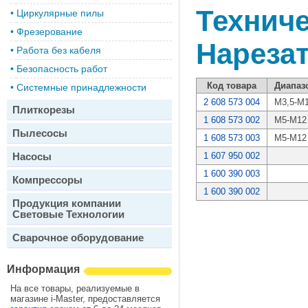
Техниче
•
Циркулярные пилы
•
Фрезерование
Нарезат
•
Работа без кабеля
•
Безопасность работ
Код товара
Диапаз
•
Системные принадлежности
2 608 573 004
M3,5-M
Плиткорезы
1 608 573 002
M5-M12
Пылесосы
1 608 573 003
M5-M12
Насосы
1 607 950 002
1 600 390 003
Компрессоры
1 600 390 002
Продукция компании
Световые Технологии
Сварочное оборудование
Информация
На все товары, реализуемые в
магазине i-Master, предоставляется