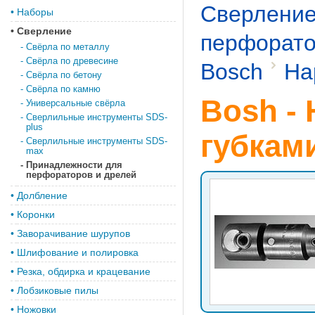
Сверлени
•
Наборы
•
Сверление
перфорато
-
Свёрла по металлу
-
Свёрла по древесине
Bosch
На
-
Свёрла по бетону
-
Свёрла по камню
Bosh - 
-
Универсальные свёрла
-
Сверлильные инструменты SDS-
plus
губкам
-
Сверлильные инструменты SDS-
max
-
Принадлежности для
перфораторов и дрелей
•
Долбление
•
Коронки
•
Заворачивание шурупов
•
Шлифование и полировка
•
Резка, обдирка и крацевание
•
Лобзиковые пилы
•
Ножовки