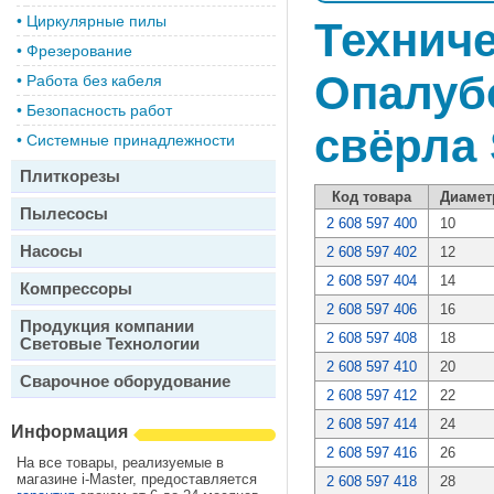
•
Циркулярные пилы
Техниче
•
Фрезерование
Опалуб
•
Работа без кабеля
•
Безопасность работ
свёрла 
•
Системные принадлежности
Плиткорезы
Код товара
Диаметр
Пылесосы
2 608 597 400
10
Насосы
2 608 597 402
12
2 608 597 404
14
Компрессоры
2 608 597 406
16
Продукция компании
2 608 597 408
18
Световые Технологии
2 608 597 410
20
Сварочное оборудование
2 608 597 412
22
2 608 597 414
24
Информация
2 608 597 416
26
На все товары, реализуемые в
магазине i-Master, предоставляется
2 608 597 418
28