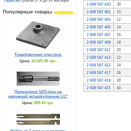
гарантия
сроком от 6 до 24 месяцев.
2 608 597 420
30
Популярные товары
2 608 597 401
10
2 608 597 403
12
2 608 597 405
14
2 608 597 407
16
2 608 597 409
18
2 608 597 411
20
Трамбовочная пластина
2 608 597 413
22
Цена:
10,025.40 грн.
2 608 597 415
24
2 608 597 417
26
2 608 597 419
28
2 608 597 421
30
Переходник SDS-plus на
наружный четырёхгранник 1/2"
Цена:
505.44 грн.
Набор из 2 пильных полотен