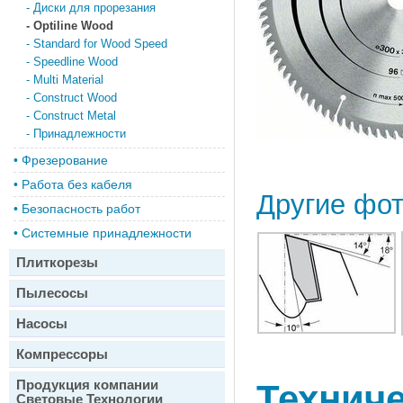
-
Диски для прорезания
-
Optiline Wood
-
Standard for Wood Speed
-
Speedline Wood
-
Multi Material
-
Construct Wood
-
Construct Metal
-
Принадлежности
•
Фрезерование
•
Работа без кабеля
Другие фо
•
Безопасность работ
•
Системные принадлежности
Плиткорезы
Пылесосы
Насосы
Компрессоры
Продукция компании
Техниче
Световые Технологии