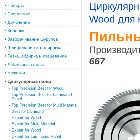
Циркулярн
•
Наборы
•
Сверление
Wood для 
•
Долбление
•
Коронки
Пильны
•
Заворачивание шурупов
Производи
•
Шлифование и полировка
•
Резка, обдирка и крацевание
667
•
Лобзиковые пилы
•
Ножовки
•
Циркулярные пилы
-
Top Precision Best for Wood
-
Top Precision Best for Laminated
Panel
-
Top Precision Best for Multi Material
-
Best for Laminate
-
Expert for Wood
-
Expert for Multi Material
-
Expert for Wood
-
Expert for Laminated Panel