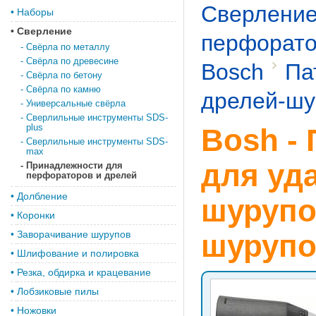
Сверлени
•
Наборы
•
Сверление
перфорато
-
Свёрла по металлу
-
Свёрла по древесине
Bosch
Па
-
Свёрла по бетону
-
Свёрла по камню
дрелей-шу
-
Универсальные свёрла
-
Сверлильные инструменты SDS-
plus
Bosh -
-
Сверлильные инструменты SDS-
max
для уд
-
Принадлежности для
перфораторов и дрелей
•
Долбление
шурупо
•
Коронки
•
Заворачивание шурупов
шурупо
•
Шлифование и полировка
•
Резка, обдирка и крацевание
•
Лобзиковые пилы
•
Ножовки