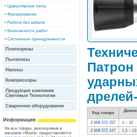
•
Циркулярные пилы
•
Фрезерование
•
Работа без кабеля
•
Безопасность работ
•
Системные принадлежности
Техниче
Плиткорезы
Пылесосы
Патрон
Насосы
ударны
Компрессоры
Продукция компании
дрелей
Световые Технологии
Сварочное оборудование
Диапаз
Код товара
Информация
2 608 572 257
1 – 10
На все товары, реализуемые в
2 608 572 247
1,5 – 13
магазине i-Master, предоставляется