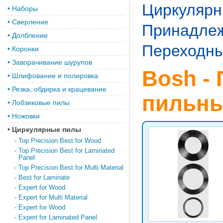
Циркулярн
•
Наборы
•
Сверление
Принадлеж
•
Долбление
Переходны
•
Коронки
•
Заворачивание шурупов
Bosh -
•
Шлифование и полировка
•
Резка, обдирка и крацевание
пильны
•
Лобзиковые пилы
•
Ножовки
•
Циркулярные пилы
-
Top Precision Best for Wood
-
Top Precision Best for Laminated
Panel
-
Top Precision Best for Multi Material
-
Best for Laminate
-
Expert for Wood
-
Expert for Multi Material
-
Expert for Wood
-
Expert for Laminated Panel