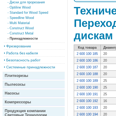
-
Диски для прорезания
Техниче
-
Optiline Wood
-
Standard for Wood Speed
-
Speedline Wood
Перехо
-
Multi Material
-
Construct Wood
дискам
-
Construct Metal
-
Принадлежности
•
Фрезерование
Код товара
Диамет
•
Работа без кабеля
2 600 100 185
20
•
Безопасность работ
2 600 100 186
20
•
Системные принадлежности
2 600 100 187
20
2 600 100 188
20
Плиткорезы
2 600 100 189
25
Пылесосы
2 600 100 190
25
Насосы
2 600 100 191
25
2 600 100 192
16
Компрессоры
2 600 100 193
20
Продукция компании
2 600 100 194
20
Световые Технологии