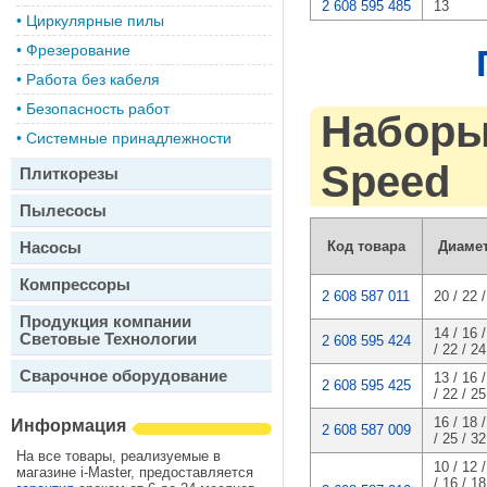
2 608 595 485
13
•
Циркулярные пилы
•
Фрезерование
•
Работа без кабеля
•
Безопасность работ
Наборы 
•
Системные принадлежности
Speed
Плиткорезы
Пылесосы
Насосы
Код товара
Диаме
Компрессоры
2 608 587 011
20 / 22 
Продукция компании
14 / 16 /
Световые Технологии
2 608 595 424
/ 22 / 24
Сварочное оборудование
13 / 16 /
2 608 595 425
/ 22 / 25
16 / 18 /
Информация
2 608 587 009
/ 25 / 32
На все товары, реализуемые в
10 / 12 /
магазине i-Master, предоставляется
/ 16 / 18