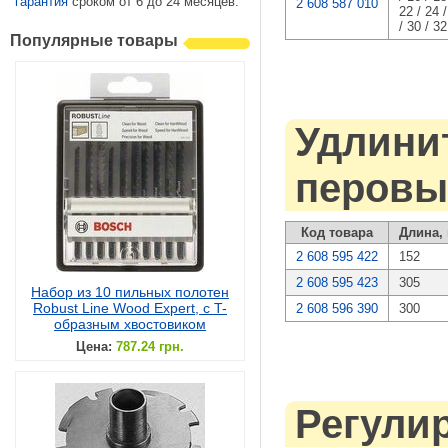
гарантия
сроком от 6 до 24 месяцев.
2 608 587 010
22 / 24 /
/ 30 / 32
Популярные товары
Удлини
перовы
Код товара
Длина,
2 608 595 422
152
2 608 595 423
305
Набор из 10 пильных полотен
Robust Line Wood Expert, с T-
2 608 596 390
300
образным хвостовиком
Цена:
787.24 грн.
Регули