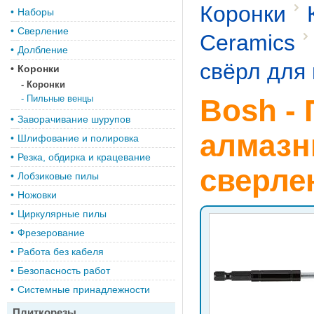
Коронки
•
Наборы
•
Сверление
Ceramics
•
Долбление
свёрл для 
•
Коронки
-
Коронки
-
Пильные венцы
Bosh -
•
Заворачивание шурупов
алмазн
•
Шлифование и полировка
•
Резка, обдирка и крацевание
сверле
•
Лобзиковые пилы
•
Ножовки
•
Циркулярные пилы
•
Фрезерование
•
Работа без кабеля
•
Безопасность работ
•
Системные принадлежности
Плиткорезы