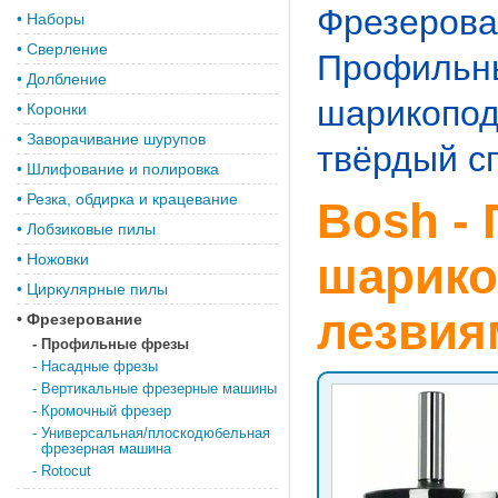
Фрезерова
•
Наборы
•
Сверление
Профильн
•
Долбление
шарикопод
•
Коронки
•
Заворачивание шурупов
твёрдый с
•
Шлифование и полировка
•
Резка, обдирка и крацевание
Bosh -
•
Лобзиковые пилы
шарико
•
Ножовки
•
Циркулярные пилы
лезвия
•
Фрезерование
-
Профильные фрезы
-
Насадные фрезы
-
Вертикальные фрезерные машины
-
Кромочный фрезер
-
Универсальная/плоскодюбельная
фрезерная машина
-
Rotocut