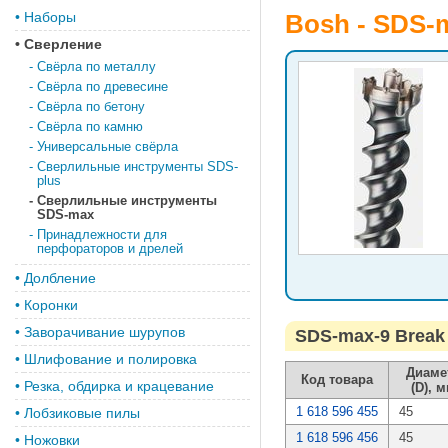
•
Наборы
Bosh - SDS-
•
Сверление
-
Свёрла по металлу
-
Свёрла по древесине
-
Свёрла по бетону
-
Свёрла по камню
-
Универсальные свёрла
-
Сверлильные инструменты SDS-
plus
-
Сверлильные инструменты
SDS-max
-
Принадлежности для
перфораторов и дрелей
•
Долбление
•
Коронки
•
Заворачивание шурупов
SDS-max-9 Break
•
Шлифование и полировка
Диаме
Код товара
•
Резка, обдирка и крацевание
(D), 
1 618 596 455
45
•
Лобзиковые пилы
1 618 596 456
45
•
Ножовки