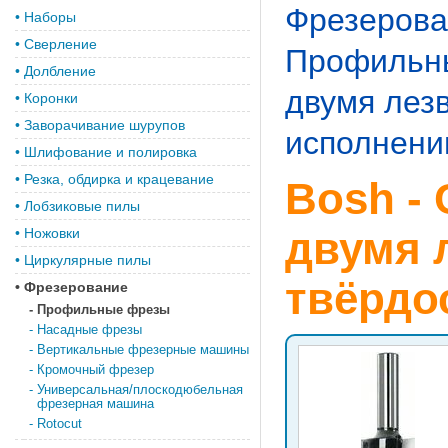
Фрезерова
•
Наборы
•
Сверление
Профильн
•
Долбление
двумя лез
•
Коронки
•
Заворачивание шурупов
исполнени
•
Шлифование и полировка
•
Резка, обдирка и крацевание
Bosh - 
•
Лобзиковые пилы
двумя 
•
Ножовки
•
Циркулярные пилы
твёрдо
•
Фрезерование
-
Профильные фрезы
-
Насадные фрезы
-
Вертикальные фрезерные машины
-
Кромочный фрезер
-
Универсальная/плоскодюбельная
фрезерная машина
-
Rotocut