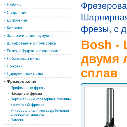
Фрезерова
•
Наборы
•
Сверление
Шарнирна
•
Долбление
фрезы, с 
•
Коронки
•
Заворачивание шурупов
Bosh -
•
Шлифование и полировка
•
Резка, обдирка и крацевание
двумя 
•
Лобзиковые пилы
•
Ножовки
сплав
•
Циркулярные пилы
•
Фрезерование
-
Профильные фрезы
-
Насадные фрезы
-
Вертикальные фрезерные машины
-
Кромочный фрезер
-
Универсальная/плоскодюбельная
фрезерная машина
-
Rotocut