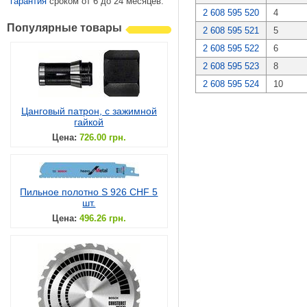
гарантия
сроком от 6 до 24 месяцев.
2 608 595 520
4
Популярные товары
2 608 595 521
5
2 608 595 522
6
2 608 595 523
8
2 608 595 524
10
Цанговый патрон, с зажимной
гайкой
Цена:
726.00 грн.
Пильное полотно S 926 CHF 5
шт.
Цена:
496.26 грн.