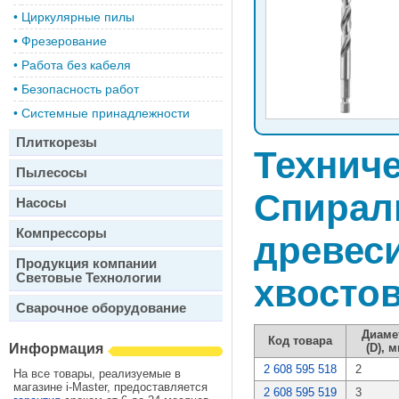
•
Циркулярные пилы
•
Фрезерование
•
Работа без кабеля
•
Безопасность работ
•
Системные принадлежности
Плиткорезы
Техниче
Пылесосы
Спирал
Насосы
Компрессоры
древес
Продукция компании
Световые Технологии
хвостов
Сварочное оборудование
Диаме
Код товара
Информация
(D), 
2 608 595 518
2
На все товары, реализуемые в
магазине i-Master, предоставляется
2 608 595 519
3