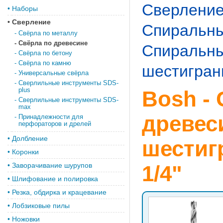
Сверлени
•
Наборы
•
Сверление
Спиральны
-
Свёрла по металлу
-
Свёрла по древесине
Спиральны
-
Свёрла по бетону
-
Свёрла по камню
шестигран
-
Универсальные свёрла
-
Сверлильные инструменты SDS-
plus
Bosh -
-
Сверлильные инструменты SDS-
max
древес
-
Принадлежности для
перфораторов и дрелей
•
Долбление
шестиг
•
Коронки
•
Заворачивание шурупов
1/4"
•
Шлифование и полировка
•
Резка, обдирка и крацевание
•
Лобзиковые пилы
•
Ножовки