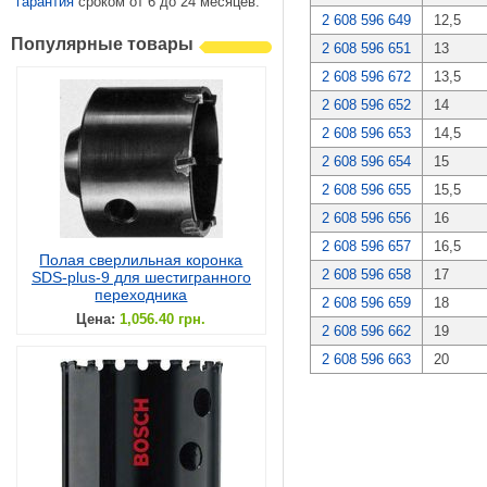
гарантия
сроком от 6 до 24 месяцев.
2 608 596 649
12,5
Популярные товары
2 608 596 651
13
2 608 596 672
13,5
2 608 596 652
14
2 608 596 653
14,5
2 608 596 654
15
2 608 596 655
15,5
2 608 596 656
16
2 608 596 657
16,5
Полая сверлильная коронка
2 608 596 658
17
SDS-plus-9 для шестигранного
переходника
2 608 596 659
18
Цена:
1,056.40 грн.
2 608 596 662
19
2 608 596 663
20