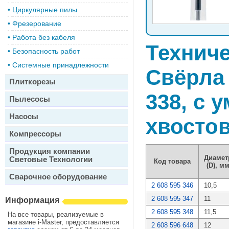
•
Циркулярные пилы
•
Фрезерование
•
Работа без кабеля
Техниче
•
Безопасность работ
•
Системные принадлежности
Свёрла 
Плиткорезы
338, с
Пылесосы
Насосы
хвосто
Компрессоры
Продукция компании
Диамет
Световые Технологии
Код товара
(D), м
Сварочное оборудование
2 608 595 346
10,5
2 608 595 347
11
Информация
2 608 595 348
11,5
На все товары, реализуемые в
магазине i-Master, предоставляется
2 608 596 648
12