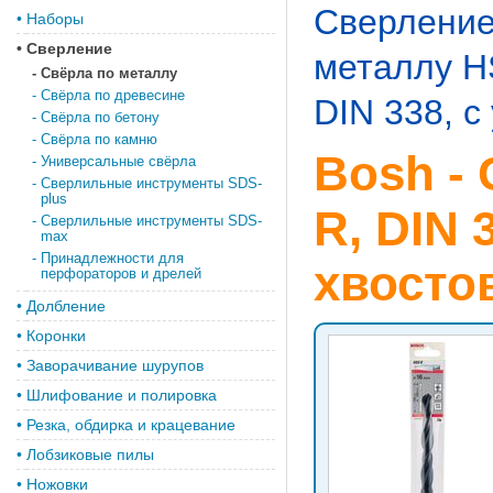
Сверлени
•
Наборы
•
Сверление
металлу H
-
Свёрла по металлу
-
Свёрла по древесине
DIN 338, 
-
Свёрла по бетону
-
Свёрла по камню
Bosh -
-
Универсальные свёрла
-
Сверлильные инструменты SDS-
plus
R, DIN
-
Сверлильные инструменты SDS-
max
-
Принадлежности для
хвосто
перфораторов и дрелей
•
Долбление
•
Коронки
•
Заворачивание шурупов
•
Шлифование и полировка
•
Резка, обдирка и крацевание
•
Лобзиковые пилы
•
Ножовки