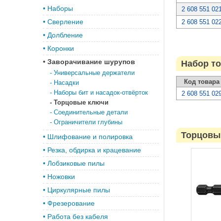
•
Наборы
2 608 551 02
•
Сверление
2 608 551 02
•
Долбление
•
Коронки
•
Заворачивание шурупов
Набор то
-
Универсальные держатели
Код товара
-
Насадки
-
Наборы бит и насадок-отвёрток
2 608 551 02
-
Торцовые ключи
-
Соединительные детали
-
Ограничители глубины
Торцовый
•
Шлифование и полировка
•
Резка, обдирка и крацевание
•
Лобзиковые пилы
•
Ножовки
•
Циркулярные пилы
•
Фрезерование
•
Работа без кабеля