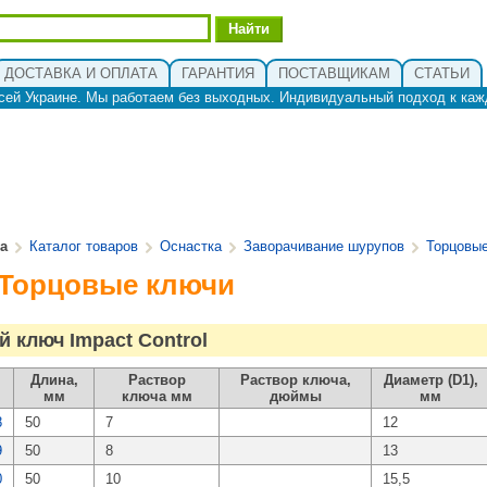
ДОСТАВКА И ОПЛАТА
ГАРАНТИЯ
ПОСТАВЩИКАМ
СТАТЬИ
сей Украине. Мы работаем без выходных. Индивидуальный подход к каж
ua
Каталог товаров
Оснастка
Заворачивание шурупов
Торцовы
 Торцовые ключи
 ключ Impact Control
Длина,
Раствор
Раствор ключа,
Диаметр (D1),
мм
ключа мм
дюймы
мм
8
50
7
12
9
50
8
13
0
50
10
15,5