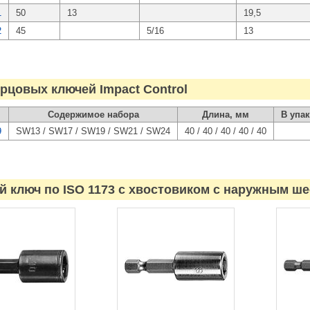
1
50
13
19,5
2
45
5/16
13
рцовых ключей Impact Control
Содержимое набора
Длина, мм
В упак
9
SW13 / SW17 / SW19 / SW21 / SW24
40 / 40 / 40 / 40 / 40
 ключ по ISO 1173 с хвостовиком с наружным ше