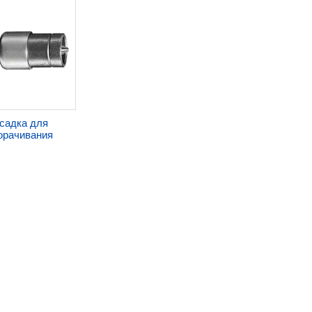
садка для
орачивания