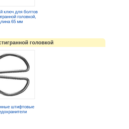
й ключ для болтов
гранной головкой,
длина 65 мм
стигранной головкой
нные штифтовые
едохранители