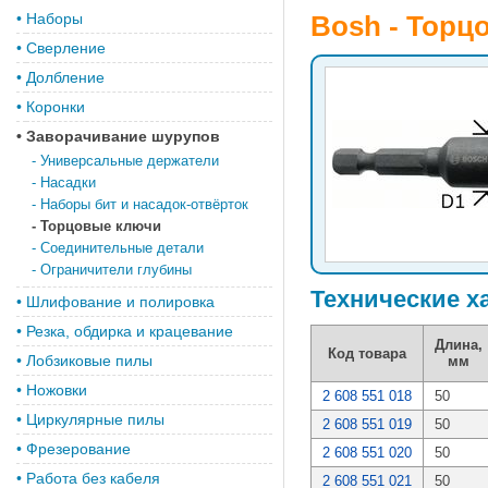
•
Наборы
Bosh - Торц
•
Сверление
•
Долбление
•
Коронки
•
Заворачивание шурупов
-
Универсальные держатели
-
Насадки
-
Наборы бит и насадок-отвёрток
-
Торцовые ключи
-
Соединительные детали
-
Ограничители глубины
Технические х
•
Шлифование и полировка
•
Резка, обдирка и крацевание
Длина,
Код товара
•
Лобзиковые пилы
мм
•
Ножовки
2 608 551 018
50
•
Циркулярные пилы
2 608 551 019
50
•
Фрезерование
2 608 551 020
50
•
Работа без кабеля
2 608 551 021
50