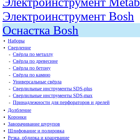
Электроинструмент Meta
Электроинструмент Bosh
Оснастка Bosh
•
Наборы
•
Сверление
-
Свёрла по металлу
-
Свёрла по древесине
-
Свёрла по бетону
-
Свёрла по камню
-
Универсальные свёрла
-
Сверлильные инструменты SDS-plus
-
Сверлильные инструменты SDS-max
-
Принадлежности для перфораторов и дрелей
•
Долбление
•
Коронки
•
Заворачивание шурупов
•
Шлифование и полировка
•
Резка, обдирка и крацевание