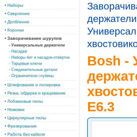
Заворачив
•
Наборы
•
Сверление
держатели
•
Долбление
Универсал
•
Коронки
•
Заворачивание шурупов
хвостовико
-
Универсальные держатели
-
Насадки
Bosh -
-
Наборы бит и насадок-отвёрток
-
Торцовые ключи
-
Соединительные детали
держат
-
Ограничители глубины
•
Шлифование и полировка
хвостов
•
Резка, обдирка и крацевание
•
Лобзиковые пилы
E6.3
•
Ножовки
•
Циркулярные пилы
•
Фрезерование
•
Работа без кабеля